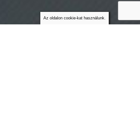
Az oldalon cookie-kat használunk.
Az Ön számára fontos, hogy
munkahelye biztonságos
legyen?
Számít Önnek, hogy
munkavállalói egészsége ne
sérüljön egy adott tevékenység
végzése során?
VEGYE FEL VELÜNK A
KAPCSOLATOT!